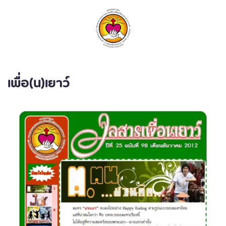
ค้นหา
เพื่อ(น)เยาว์