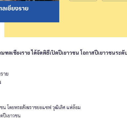
ฑลเชียงราย ได้จัดพิธีเปิดปีเยาวชน โอกาสปีเยาวชนระด
งราย
น
วชน โดยพระสังฆราชยอแซฟ วุฒิเลิศ แห่ล้อม
ปิดปีเยาวชน