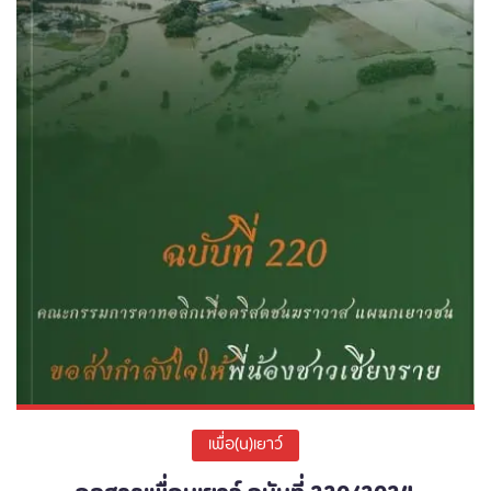
เพื่อ(น)เยาว์