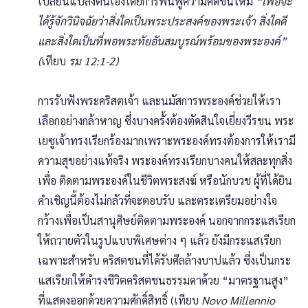
เปลี่ยนแปลงตนเองโดยการฟื้นฟูความคิดขึ้นใหม่
“เพื่อจะ
ได้รู้จักวินิจฉัยว่าสิ่งใดเป็นพระประสงค์ของพระเจ้า สิ่งใดดี
และสิ่งใดเป็นที่พอพระทัยอันสมบูรณ์พร้อมของพระองค์”
(
เทียบ
รม 12:1-2)
การรับฟังพระคริสตเจ้า และนมัสการพระองค์ช่วยให้เรา
เลือกอย่างกล้าหาญ ซึ่งบางครั้งต้องตัดสินใจเยี่ยงวีรชน พระ
เยซูเจ้าทรงเรียกร้องมากเพราะพระองค์ทรงต้องการให้เรามี
ความสุขอย่างแท้จริง พระองค์ทรงเรียกบางคนให้สละทุกสิ่ง
เพื่อ ติดตามพระองค์ในชีวิตพระสงฆ์ หรือนักบวช ผู้ที่ได้ยิน
คำเชิญนี้ต้องไม่กลัวที่จะตอบรับ และตระเตรียมอย่างใจ
กว้างเพื่อเป็นสานุศิษย์ติดตามพระองค์ นอกจากกระแสเรียก
ให้ถวายตัวในรูปแบบพิเศษต่าง ๆ แล้ว ยังมีกระแสเรียก
เฉพาะสำหรับ คริสตชนที่ได้รับศีลล้างบาปแล้ว ซึ่งเป็นกระ
แสเรียกให้ดำรงชีวิตคริสตชนธรรมดาด้วย “มาตรฐานสูง”
ที่แสดงออกด้วยความศักดิ์สิทธิ์ (เทียบ
Novo Millennio