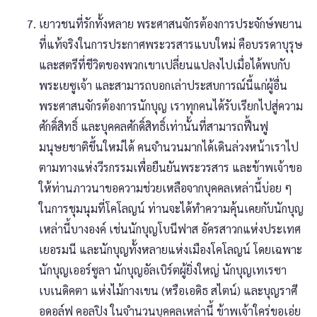
เยาวชนที่รักทั้งหลาย พระศาสนจักรต้องการประจักษ์พยาน
ที่แท้จริงในการประกาศพระวรสารแบบใหม่ คือบรรดาบุรุษ
และสตรีที่ชีวิตของพวกเขาเปลี่ยนแปลงไปเมื่อได้พบกับ
พระเยซูเจ้า และสามารถบอกเล่าประสบการณ์นี้แก่ผู้อื่น
พระศาสนจักรต้องการนักบุญ เราทุกคนได้รับเรียกไปสู่ความ
ศักดิ์สิทธิ์ และบุคคลศักดิ์สิทธิ์เท่านั้นที่สามารถฟื้นฟู
มนุษยชาติขึ้นใหม่ได้ คนจำนวนมากได้เดินล่วงหน้าเราไป
ตามทางแห่งวีรกรรมเพื่อยืนยันพระวรสาร และข้าพเจ้าขอ
ให้ท่านภาวนาขอความช่วยเหลือจากบุคคลเหล่านี้บ่อย ๆ
ในการชุมนุมที่โคโลญน์ ท่านจะได้ทำความคุ้นเคยกับนักบุญ
เหล่านี้บางองค์ เช่นนักบุญโบนีฟาส อัครสาวกแห่งประเทศ
เยอรมนี และนักบุญทั้งหลายแห่งเมืองโคโลญน์ โดยเฉพาะ
นักบุญเออร์ซูลา นักบุญอัลเบิร์ตผู้ยิ่งใหญ่ นักบุญเทเรซา
เบเนดิคตา แห่งไม้กางเขน (หรือเอดิธ สไตน์) และบุญราศี
อดอล์ฟ คอลปิง ในจำนวนบุคคลเหล่านี้ ข้าพเจ้าใคร่ขอเอ่ย