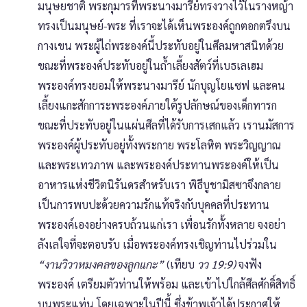
มนุษยชาติ พระกุมารที่พระนางมารีย์ทรงวางไว้ในรางหญ้า
ทรงเป็นมนุษย์-พระ ที่เราจะได้เห็นพระองค์ถูกตอกตรึงบน
กางเขน พระผู้ไถ่พระองค์นี้ประทับอยู่ในศีลมหาสนิทด้วย
ขณะที่พระองค์ประทับอยู่ในถ้ำเลี้ยงสัตว์ที่เบธเลเฮม
พระองค์ทรงยอมให้พระนางมารีย์ นักบุญโยแซฟ และคน
เลี้ยงแกะสักการะพระองค์ภายใต้รูปลักษณ์ของเด็กทารก
ขณะที่ประทับอยู่ในแผ่นศีลที่ได้รับการเสกแล้ว เรานมัสการ
พระองค์ผู้ประทับอยู่ทั้งพระกาย พระโลหิต พระวิญญาณ
และพระเทวภาพ และพระองค์ประทานพระองค์ให้เป็น
อาหารแห่งชีวิตนิรันดรสำหรับเรา พิธีบูชามิสซาจึงกลาย
เป็นการพบปะด้วยความรักแท้จริงกับบุคคลที่ประทาน
พระองค์เองอย่างครบถ้วนแก่เรา เพื่อนรักทั้งหลาย จงอย่า
ลังเลใจที่จะตอบรับ เมื่อพระองค์ทรงเชิญท่านไปร่วมใน
“งานวิวาหมงคลของลูกแกะ”
(เทียบ
วว 19:9)
จงฟัง
พระองค์ เตรียมตัวท่านให้พร้อม และเข้าไปใกล้ศีลศักดิ์สิทธิ์
บนพระแท่น โดยเฉพาะในปีนี้ ซึ่งข้าพเจ้าได้ประกาศให้