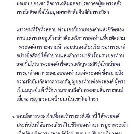
มดยอบของเขา คือการเฉลิมฉลองประกาศกผู้จะทรงหลั่ง
พระโลหิตเพื่อให้มนุษยชาติกลับคืนดีกับพระบิดา
เยาวชนที่รักทั้งหลาย ท่านเองก็ถวายทองคำแห่งชีวิตของ
ท่านแด่พระเยซูเจ้า กล่าวคือเสรีภาพของท่านที่จะติดตาม
พระองค์เพราะความรัก ตอบสนองเสียงเรียกของพระองค์
อย่างซื่อสัตย์ ให้กำยานแห่งคำภาวนาอันร้อนรนของท่าน
ลอยขึ้นไปหาพระองค์เพื่อสรรเสริญพระสิริรุ่งโรจน์ของ
พระองค์ จงถวายมดยอบของท่านแด่พระองค์ ซึ่งหมายถึง
ความรักอันเกิดจากความกตัญญูของท่านต่อพระองค์ ผู้ทรง
เป็นมนุษย์แท้ ที่รักเรามากจนถึงกับทรงยอมสิ้นพระชนม์
เยี่ยงอาชญากรคนหนึ่งบนเนินเขาโกลโกธา
จงนมัสการพระเจ้าเที่ยงแท้พระองค์เดียวนี้ ให้พระองค์
ประทับในที่อันทรงเกียรติในชีวิตของท่าน การบูชาพระเจ้า
เท็จเทียมคือการประจญที่มีอยู่เสมอ น่าเสียดายที่บางคน