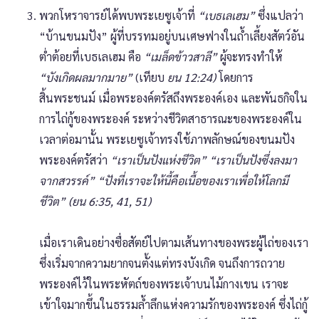
พวกโหราจารย์ได้พบพระเยซูเจ้าที่
“เบธเลเฮม”
ซึ่งแปลว่า
“บ้านขนมปัง” ผู้ที่บรรทมอยู่บนเศษฟางในถ้ำเลี้ยงสัตว์อัน
ต่ำต้อยที่เบธเลเฮม คือ
“เมล็ดข้าวสาลี”
ผู้จะทรงทำให้
“บังเกิดผลมากมาย”
(เทียบ
ยน 12:24)
โดยการ
สิ้นพระชนม์ เมื่อพระองค์ตรัสถึงพระองค์เอง และพันธกิจใน
การไถ่กู้ของพระองค์ ระหว่างชีวิตสาธารณะของพระองค์ใน
เวลาต่อมานั้น พระเยซูเจ้าทรงใช้ภาพลักษณ์ของขนมปัง
พระองค์ตรัสว่า
“เราเป็นปังแห่งชีวิต” “เราเป็นปังซึ่งลงมา
จากสวรรค์” “ปังที่เราจะให้นี้คือเนื้อของเราเพื่อให้โลกมี
ชีวิต” (ยน 6:35, 41, 51)
เมื่อเราเดินอย่างซื่อสัตย์ไปตามเส้นทางของพระผู้ไถ่ของเรา
ซึ่งเริ่มจากความยากจนตั้งแต่ทรงบังเกิด จนถึงการถวาย
พระองค์ไว้ในพระหัตถ์ของพระเจ้าบนไม้กางเขน เราจะ
เข้าใจมากขึ้นในธรรมล้ำลึกแห่งความรักของพระองค์ ซึ่งไถ่กู้