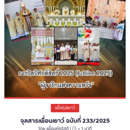
เพื่อ(น)เยาว์
จุลสารเพื่อนเยาว์ ฉบับที่ 233/2025
โดย เพื่อนคู่คริสต์ |
< 1
นาที