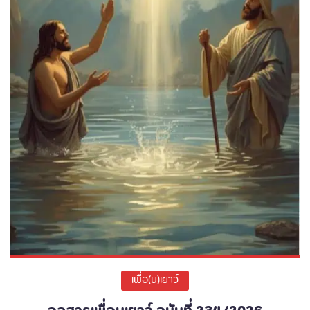
เพื่อ(น)เยาว์