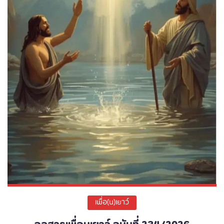
เพื่อ(น)เยาว์