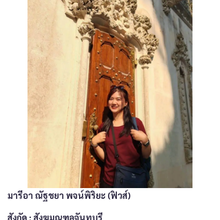
มารีอา ณัฐชยา พจน์พิริยะ (ฟิวส์)
สังกัด
: สังฆมณฑลจันทบุรี