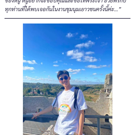
ของหนู หนูอยากจะขอบคุณและขอให้พระเจ้า อวยพรกับ
ทุกท่านที่ได้พบเจอกันในงานชุมนุมเยาวชนครั้งนี้ค่ะ…”