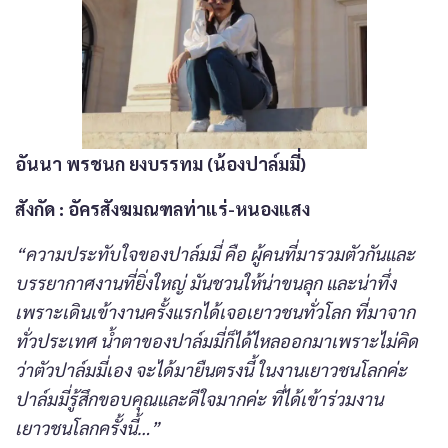
อันนา พรชนก ยงบรรทม (น้องปาล์มมี่)
สังกัด
: อัครสังฆมณฑลท่าแร่-หนองแสง
“ความประทับใจของปาล์มมี่ คือ ผู้คนที่มารวมตัวกันและ
บรรยากาศงานที่ยิ่งใหญ่ มันชวนให้น่าขนลุก และน่าทึ่ง
เพราะเดินเข้างานครั้งแรกได้เจอเยาวชนทั่วโลก ที่มาจาก
ทั่วประเทศ น้ำตาของปาล์มมี่ก็ได้ไหลออกมาเพราะไม่คิด
ว่าตัวปาล์มมี่เอง จะได้มายืนตรงนี้ ในงานเยาวชนโลกค่ะ
ปาล์มมี่รู้สึกขอบคุณและดีใจมากค่ะ ที่ได้เข้าร่วมงาน
เยาวชนโลกครั้งนี้…”