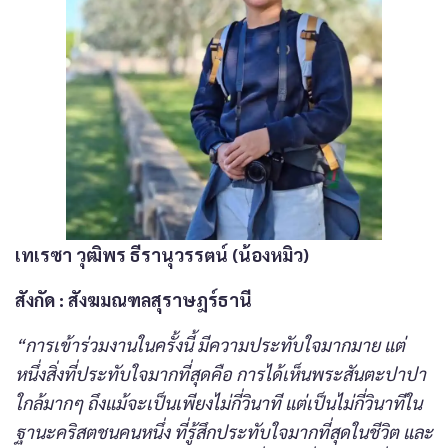
เทเรซา วุฒิพร ธีรานุวรรตน์ (น้องหมิว)
สังกัด
: สังฆมณฑลสุราษฎร์ธานี
“การเข้าร่วมงานในครั้งนี้ มีความประทับใจมากมาย แต่
หนึ่งสิ่งที่ประทับใจมากที่สุดคือ การได้เห็นพระสันตะปาปา
ใกล้มากๆ ถึงแม้จะเป็นเพียงไม่กี่วินาที แต่เป็นไม่กี่วินาทีใน
ฐานะคริสตชนคนหนึ่ง ที่รู้สึกประทับใจมากที่สุดในชีวิต และ