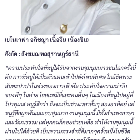
เยโนเวฟา อภิชญา เนื้อจีน (น้องขิม)
สังกัด
: สังฆมณฑลสุราษฎร์ธานี
“ความประทับใจที่หนูได้รับจากงานชุมนุมเยาวชนโลกครั้งนี้
คือ การที่หนูได้เป็นตัวแทนเข้าไปยังโซนพิเศษ ใกล้ชิดพระ
สันตะปาปาในช่วงของการเฝ้าศีล ประทับใจความน่ารัก
ของพี่ๆ ในค่าย โฮสแฟมิลี่และคนอื่นๆ ในเมืองที่หนูไปอยู่ที่
โปรตุเกส หนูรู้สึกว่า ถึงจะเป็นช่วงเวลาสั้นๆ สองอาทิตย์ แต่
หนูรู้สึกผูกพันและอบอุ่มมาก งานชุมนุมนี้ มีทั้งกำแพงภาษา
และวัฒนธรรม แต่ทุกคนก็คอยช่วยเหลือ ทำให้งานชุมนุมนี้
ผ่านไปได้ด้วยดี เป็นความทรงจำที่ดีมากๆครั้งหนึ่งในชีวิต