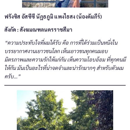
ฟรังซิส อัสซีซี นัฏธภูมิ แพงไธสง (น้องคัมภีร์)
สังกัด
: สังฆมณฑลนครราชสีมา
“ความประทับใจที่ผมได้รับ คือ การที่ได้ร่วมเป็นหนึ่งใน
บรรยากาศงานเยาวชนโลก เห็นเยาวชนทุกคนมอบ
มิตรภาพและความรักให้แก่กัน เห็นความโอบอ้อม ที่ทุกคนมี
ให้กัน มันเป็นอะไรที่น่าจดจำและน่ารักมากๆ สำหรับตัวผม
ครับ…”