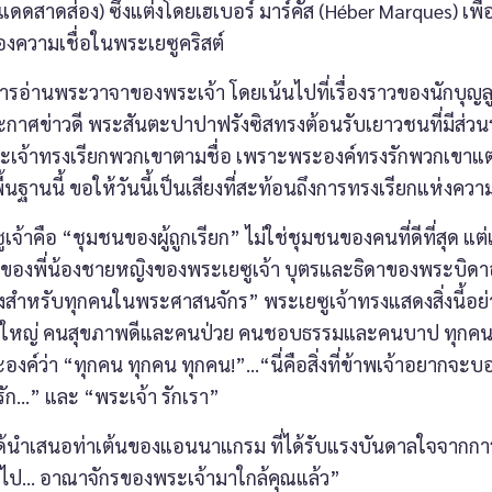
งแดดสาดส่อง) ซึ่งแต่งโดยเฮเบอร์ มาร์คัส (Héber Marques) เพื
งความเชื่อในพระเยซูคริสต์
านพระวาจาของพระเจ้า โดยเน้นไปที่เรื่องราวของนักบุญลูกา
กาศข่าวดี พระสันตะปาปาฟรังซิสทรงต้อนรับเยาวชนที่มีส่วน
ระเจ้าทรงเรียกพวกเขาตามชื่อ เพราะพระองค์ทรงรักพวกเขาแต
้นฐานนี้ ขอให้วันนี้เป็นเสียงที่สะท้อนถึงการทรงเรียกแห่งคว
 “ชุมชนของผู้ถูกเรียก” ไม่ใช่ชุมชนของคนที่ดีที่สุด แต
นของพี่น้องชายหญิงของพระเยซูเจ้า บุตรและธิดาของพระบิดาอง
่ว่างสำหรับทุกคนในพระศาสนจักร” พระเยซูเจ้าทรงแสดงสิ่งนี
และผู้ใหญ่ คนสุขภาพดีและคนป่วย คนชอบธรรมและคนบาป ทุกคน
งค์ว่า “ทุกคน ทุกคน ทุกคน!”…“นี่คือสิ่งที่ข้าพเจ้าอยากจะบ
ี่รัก…” และ “พระเจ้า รักเรา”
สนอท่าเต้นของแอนนาแกรม ที่ได้รับแรงบันดาลใจจากการ
่งคุณไป… อาณาจักรของพระเจ้ามาใกล้คุณแล้ว”