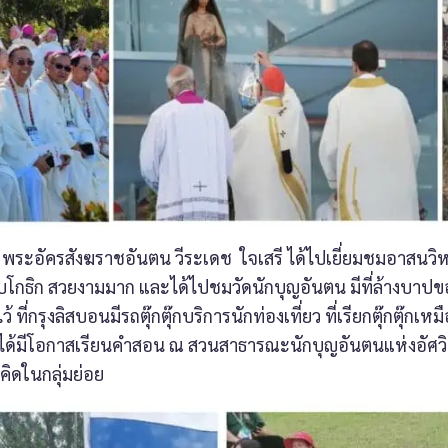
พระอัครสังฆราชอันตน วีระเดช ใจเสรี ได้ไปเยี่ยมชมอาสนวิ
กธิก สวยงามมาก และได้ไปชมวัดนักบุญอันตน มีที่ล้างบาปขอ
้ ที่กรุงลิสบอนมีรถตุ๊กตุ๊กบริการนักท่องเที่ยว ที่เรียกตุ๊กตุ
ได้มีโอกาสเรียนคำสอน ณ สวนสาธารณะนักบุญอันตนแห่งอัศวิ
คิดในกลุ่มย่อย