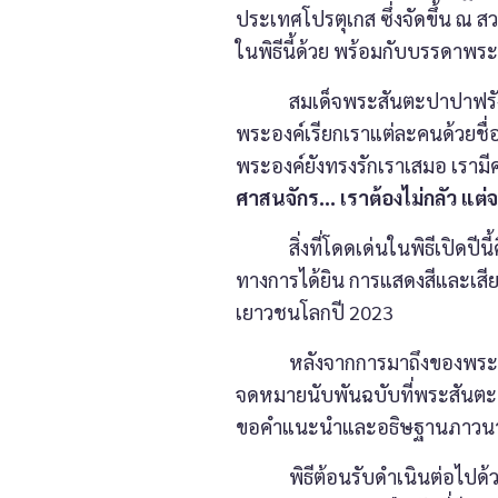
ประเทศโปรตุเกส ซึ่งจัดขึ้น ณ ส
ในพิธีนี้ด้วย พร้อมกับบรรดา
สมเด็จพระสันตะปาปาฟรังซิส ไ
พระองค์เรียกเราแต่ละคนด้วยชื่อ
พระองค์ยังทรงรักเราเสมอ เราม
ศาสนจักร… เราต้องไม่กลัว แต
สิ่งที่โดดเด่นในพิธีเปิดปีนี้ค
ทางการได้ยิน การแสดงสีและเสีย
เยาวชนโลกปี 2023
หลังจากการมาถึงของพระสันตะ
จดหมายนับพันฉบับที่พระสันต
ขอคำแนะนำและอธิษฐานภาวนาใ
พิธีต้อนรับดำเนินต่อไปด้วยข