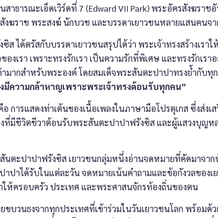
วนสาธารณะเอ็ดเวิร์ดที่ 7 (Edward VII Park) พระอัครสังฆราชอั
พระสังฆราช พระสงฆ์ นักบวช และบรรดาเยาวชนหลายแสนคนจาก
ด้ตรัสกับบรรดาเยาวชนสรุปได้ว่า พระเจ้าทรงสร้างเราให
ของเรา เพราะทรงรักเรา เป็นความรักที่พิเศษ และทรงรักเราอย่
ีค่ามากสำหรับพระองค์ โดยสมเด็จพระสันตะปาปาทรงย้ำกับทุ
่จงมีความกล้าหาญเพราะพระเจ้าทรงต้อนรับทุกคน”
ือ การแสดงท่าเต้นของเนื้อเพลงในภาษามือโปรตุเกส ซึ่งส่งเสริ
งที่มีชีวิตชีวาต้อนรับพระสันตะปาปาฟรังซิส และผู้แสวงบุญห
ปาปาฟรังซิส เยาวชนกลุ่มหนึ่งอ่านจดหมายที่คัดมาจากนั
ะปาปาได้รับในแต่ละวัน จดหมายเน้นคำถามและข้อกังวลของเ
ห้ครอบครัว ประเทศ และพระศาสนจักรท้องถิ่นของตน
บวนธงจากทุกประเทศที่เข้าร่วมในวันเยาวชนโลก พร้อมด้วย