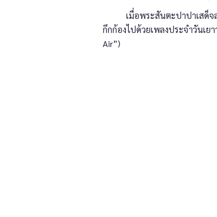
เมื่อพระสันตะปาปาเสด็จลงจากเ
กึกก้องไปด้วยเพลงประจำวันเยาว
Air”)