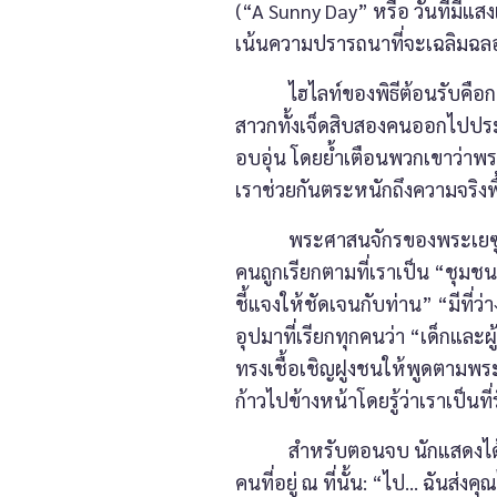
(“A Sunny Day” หรือ วันที่มีแส
เน้นความปรารถนาที่จะเฉลิมฉลอ
ไฮไลท์ของพิธีต้อนรับคือการอ่
สาวกทั้งเจ็ดสิบสองคนออกไปประ
อบอุ่น โดยย้ำเตือนพวกเขาว่าพ
เราช่วยกันตระหนักถึงความจริงพื
พระศาสนจักรของพระเยซูเจ้าคือ
คนถูกเรียกตามที่เราเป็น “ชุมช
ชี้แจงให้ชัดเจนกับท่าน” “มีที
อุปมาที่เรียกทุกคนว่า “เด็ก
ทรงเชื้อเชิญฝูงชนให้พูดตามพระอ
ก้าวไปข้างหน้าโดยรู้ว่าเราเป็นท
สำหรับตอนจบ นักแสดงได้นำเ
คนที่อยู่ ณ ที่นั้น: “ไป… ฉันส