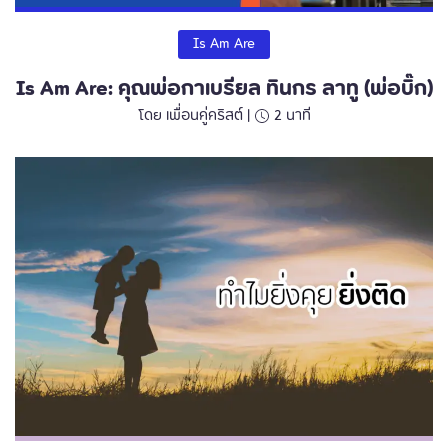
Is Am Are
Is Am Are: คุณพ่อกาเบรียล ทินกร ลาทู (พ่อบิ๊ก)
โดย เพื่อนคู่คริสต์ |
2
นาที