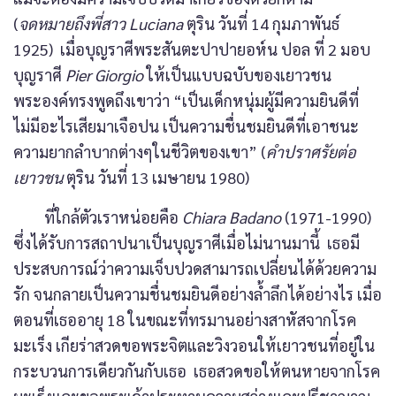
(
จดหมายถึงพี่สาว Luciana
ตุริน วันที่ 14 กุมภาพันธ์
1925) เมื่อบุญราศีพระสันตะปาปายอห์น ปอล ที่ 2 มอบ
บุญราศี
Pier Giorgio
ให้เป็นแบบฉบับของเยาวชน
พระองค์ทรงพูดถึงเขาว่า “เป็นเด็กหนุ่มผู้มีความยินดีที่
ไม่มีอะไรเสียมาเจือปน เป็นความชื่นชมยินดีที่เอาชนะ
ความยากลำบากต่างๆในชีวิตของเขา” (
คำปราศรัยต่อ
เยาวชน
ตุริน วันที่ 13 เมษายน 1980)
ที่ใกล้ตัวเราหน่อยคือ
Chiara Badano
(1971-1990)
ซึ่งได้รับการสถาปนาเป็นบุญราศีเมื่อไม่นานมานี้ เธอมี
ประสบการณ์ว่าความเจ็บปวดสามารถเปลี่ยนได้ด้วยความ
รัก จนกลายเป็นความชื่นชมยินดีอย่างล้ำลึกได้อย่างไร เมื่อ
ตอนที่เธออายุ 18 ในขณะที่ทรมานอย่างสาหัสจากโรค
มะเร็ง เกียร่าสวดขอพระจิตและวิงวอนให้เยาวชนที่อยู่ใน
กระบวนการเดียวกันกับเธอ เธอสวดขอให้ตนหายจากโรค