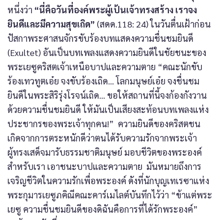
หนึ่งว่า
“นี่คือวันที่องค์พระผู้เป้นเจ้าทรงสร้าง เราจง
ยินดีและมีความสุขเถิด”
(สดด.118: 24) ในวันตื่นเฝ้าก่อน
ปัสกาพระศาสนจักรขับร้องบทแสดงความชื่นชมยินดี
(Exultet) อันเป็นบทเพลงแสดงความยินดีในชัยชนะของ
พระเยซูคริสตเจ้าเหนือบาปและความตาย “คณะนักขับ
ร้องเทวทูตเอ๋ย จงขับร้องเถิด… โลกมนุษย์เอ๋ย จงชื่นชม
ยินดีในพระสิริรุ่งโรจน์เถิด… ขอให้สถานที่นี้จงก้องกังวาน
ด้วยความชื่นชมยินดี ให้มันเป็นเสียงสะท้อนบทเพลงแห่ง
ประชากรของพระเจ้าทุกคน!” ความยินดีของคริสตชน
เกิดจากการตระหนักดีว่าตนได้รับความรักจากพระเจ้า
ผู้ทรงเสด็จมารับธรรมชาติมนุษย์ มอบชีวิตของพระองค์
สำหรับเรา เอาชนะบาปและความตาย มันหมายถึงการ
เจริญชีวิตในความรักเพื่อพระองค์ ดังที่นักบุญเทเรซาแห่ง
พระกุมารเยซูภคิณีคณะคาร์เมไลต์บันทึกไว้ว่า “ข้าแต่พระ
เยซู ความชื่นชมยินดีของดิฉันคือการที่ได้รักพระองค์”