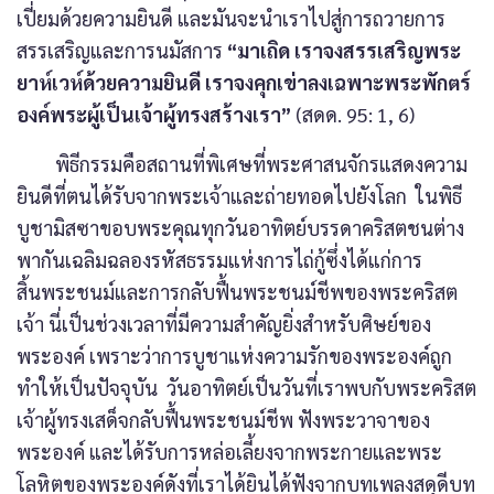
เปี่ยมด้วยความยินดี และมันจะนำเราไปสู่การถวายการ
สรรเสริญและการนมัสการ
“มาเถิด เราจงสรรเสริญพระ
ยาห์เวห์ด้วยความยินดี เราจงคุกเข่าลงเฉพาะพระพักตร์
องค์พระผู้เป็นเจ้าผู้ทรงสร้างเรา”
(สดด. 95: 1, 6)
พิธีกรรมคือสถานที่พิเศษที่พระศาสนจักรแสดงความ
ยินดีที่ตนได้รับจากพระเจ้าและถ่ายทอดไปยังโลก ในพิธี
บูชามิสซาขอบพระคุณทุกวันอาทิตย์บรรดาคริสตชนต่าง
พากันเฉลิมฉลองรหัสธรรมแห่งการไถ่กู้ซึ่งได้แก่การ
สิ้นพระชนม์และการกลับฟื้นพระชนม์ชีพของพระคริสต
เจ้า นี่เป็นช่วงเวลาที่มีความสำคัญยิ่งสำหรับศิษย์ของ
พระองค์ เพราะว่าการบูชาแห่งความรักของพระองค์ถูก
ทำให้เป็นปัจจุบัน วันอาทิตย์เป็นวันที่เราพบกับพระคริสต
เจ้าผู้ทรงเสด็จกลับฟื้นพระชนม์ชีพ ฟังพระวาจาของ
พระองค์ และได้รับการหล่อเลี้ยงจากพระกายและพระ
โลหิตของพระองค์ดังที่เราได้ยินได้ฟังจากบทเพลงสดุดีบท